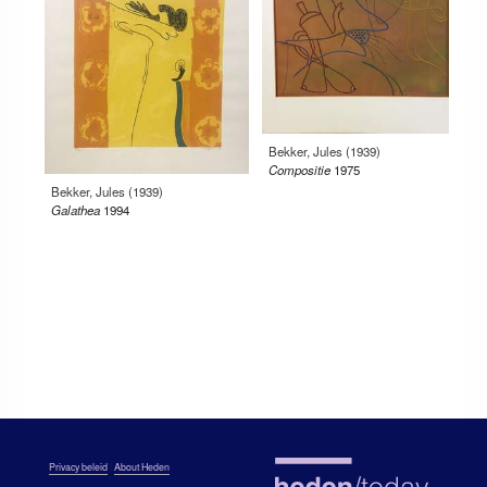
Bekker, Jules (1939)
Compositie
1975
Bekker, Jules (1939)
Galathea
1994
Privacy beleid
|
About Heden